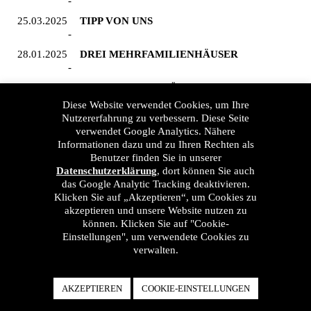
25.03.2025
TIPP VON UNS
28.01.2025
DREI MEHRFAMILIENHÄUSER
20.12.2024
WEIHNACHTSGRÜSSE
Diese Website verwendet Cookies, um Ihre
Nutzererfahrung zu verbessern. Diese Seite
03.12.2024
BIOSQUARE ALTE MESSE
verwendet Google Analytics. Nähere
Informationen dazu und zu Ihren Rechten als
15.11.2024
WOHNHAUS AN DER LUKASKIRCHE
Benutzer finden Sie in unserer
Datenschutzerklärung
, dort können Sie auch
das Google Analytic Tracking deaktivieren.
12.08.2024
BIOSQUARE ALTE MESSE
Klicken Sie auf „Akzeptieren“, um Cookies zu
akzeptieren und unsere Website nutzen zu
26.07.2024
HOTEL AM FÜRSTLICHEN MARSTALL
können. Klicken Sie auf "Cookie-
Einstellungen", um verwendete Cookies zu
verwalten.
20.06.2024
WOHNEN IN CHEMNITZ HILBERSDORF
07.06.2024
BIOSQUARE ALTE MESSE
AKZEPTIEREN
COOKIE-EINSTELLUNGEN