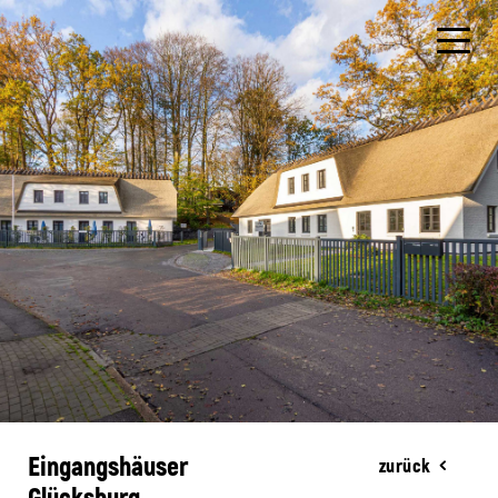
Eingangshäuser
zurück
Glücksburg