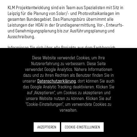
KLM Projektentwicklung sind ein Team aus Spezialisten mit Sitz in
Leipzig für die Planung von Solar/- und Photovoltaikanlagen im
gesamten Bundesgebiet. Das Planungsbüro übernimmt alle
Leistungen der HOAI in der Grundlagen­ermittlung, Vor-, Entwurfs-
und Genehmigungsplanung bis zur Ausführungsplanung und
Ausschreibung.
Informieren Sie sich über alle Projekte aus dem Fachbereich
Photovoltaik unter:
Diese Website verwendet Cookies, um Ihre
www.klm-projektentwicklung.com
.
Nutzererfahrung zu verbessern. Diese Seite
verwendet Google Analytics. Nähere Informationen
dazu und zu Ihren Rechten als Benutzer finden Sie in
unserer
Datenschutzerklärung
, dort können Sie auch
das Google Analytic Tracking deaktivieren. Klicken Sie
auf „Akzeptieren“, um Cookies zu akzeptieren und
unsere Website nutzen zu können. Klicken Sie auf
"Cookie-Einstellungen", um verwendete Cookies zu
verwalten.
AKZEPTIEREN
COOKIE-EINSTELLUNGEN