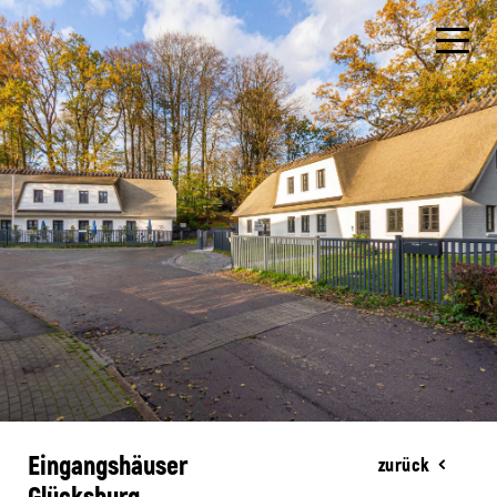
Eingangshäuser
zurück
Glücksburg