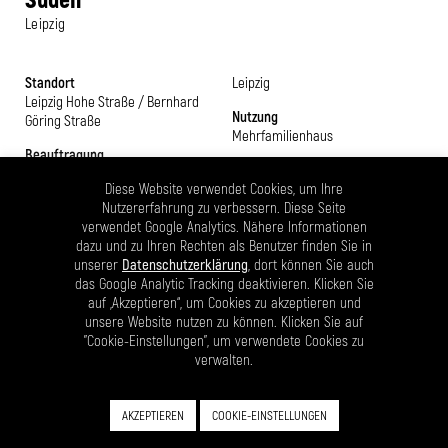
Leipzig
Standort
Leipzig
Leipzig Hohe Straße / Bernhard
Nutzung
Göring Straße
Mehrfamilienhaus
Beauftragung
Bruttogeschossfläche
LPH 1-2
2.480 m² zzgl. Garage
Diese Website verwendet Cookies, um Ihre
Bearbeitungszeit
Nutzererfahrung zu verbessern. Diese Seite
Nutzfläche
2021
verwendet Google Analytics. Nähere Informationen
Wohnen 1.860 m²
dazu und zu Ihren Rechten als Benutzer finden Sie in
Bauherr
unserer
Datenschutzerklärung
, dort können Sie auch
Baywobau GmbH / Niederlassung
das Google Analytic Tracking deaktivieren. Klicken Sie
auf „Akzeptieren“, um Cookies zu akzeptieren und
unsere Website nutzen zu können. Klicken Sie auf
Das Baugrundstück für das geplante Mehrfamilienhaus befindet
"Cookie-Einstellungen", um verwendete Cookies zu
sich in der Leipziger Südvorstadt an der Kreuzung Hohe Straße /
verwalten.
Bernhard Göring Straße. Städtebaulich ist die Umgebung durch eine
gründerzeitliche Blockrandbebauung geprägt. Die Bernhard Göring
Straße verläuft parallel zur stadtteilprägenden Karl Liebknecht
AKZEPTIEREN
COOKIE-EINSTELLUNGEN
Straße und beide sind durch die Hohe Straße miteinander