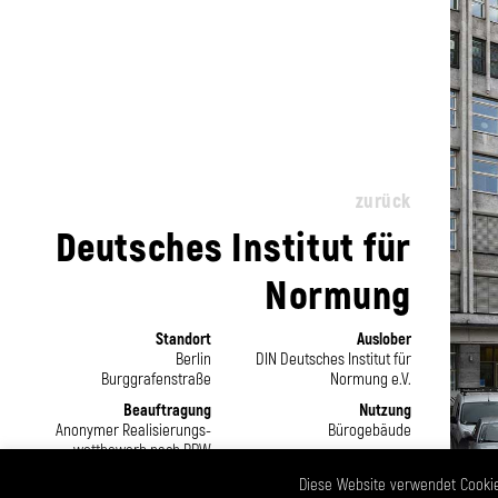
zurück
Deutsches Institut für
Normung
Standort
Auslober
Berlin
DIN Deutsches Institut für
Burggrafenstraße
Normung e.V.
Beauftragung
Nutzung
Anonymer Realisierungs­
Bürogebäude
wettbewerb nach RPW
Status
Bearbeitungszeit
4. Preis
Diese Website verwendet Cookie