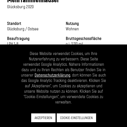
Glücksburg
2020
Standort
Nutzung
Glücksburg / Ostsee
Wohnen
Beauftragung
Bruttogeschossfläche
LPH 1-8
o.i. 3.110 m²
Bearbeitungszeit
Nutzfläche
Diese Website verwendet Cookies, um Ihre
05/2020
2.195 m² / 27 Wohnungen
Nutzererfahrung zu verbessern. Diese Seite
-04/2023
verwendet Google Analytics. Nähere Informationen
Status
dazu und zu Ihren Rechten als Benutzer finden Sie in
Bauherr
Im Bau
unserer
Datenschutzerklärung
, dort können Sie auch
Privat
das Google Analytic Tracking deaktivieren. Klicken Sie
auf „Akzeptieren“, um Cookies zu akzeptieren und
unsere Website nutzen zu können. Klicken Sie auf
Das gesamte Bauvorhaben „Am alten Reiterhof“ umfasst 4
"Cookie-Einstellungen", um verwendete Cookies zu
Einfamilienhäuser, 8 Reihenhäuser und 3 Mehrfamilienhäuser. Die
verwalten.
Planung erfolgte auf der Grundlage eines Bebauungsplanes. Die
Realisierung wird in drei Bauabschnitten durchgeführt. Der 1. Und 2.
Bauabschnitt wurde im September 2022 fertiggestellt. Die
AKZEPTIEREN
COOKIE-EINSTELLUNGEN
Mehrfamilienhäuser stellen den 3. Bauabschnitt dar und werden bis