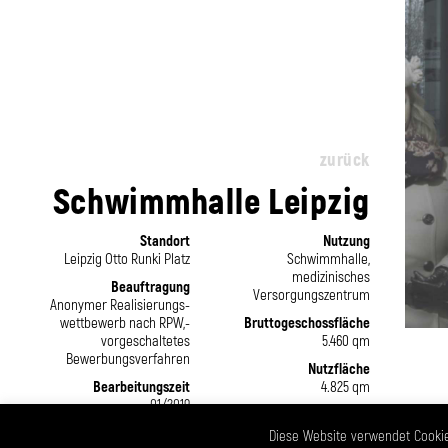
zurück
Schwimmhalle Leipzig
Standort
Nutzung
Leipzig Otto Runki Platz
Schwimmhalle­,
medizinisches
Beauftragung
Versorgungs­zentrum
Anonymer Realisierungs­
wettbewerb nach RPW,­
Bruttogeschoss­fläche
vorgeschaltetes
5.460 qm
Bewerbungs­verfahren
Nutzfläche
Bearbeitungszeit
4.825 qm
01/2019
Status
Auslober
Teilnahme
Diese Website verwendet Cookie