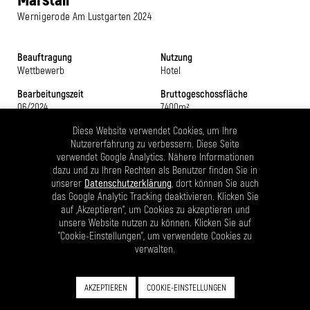
Wernigerode Am Lustgarten
2024
Beauftragung
Nutzung
Wettbewerb
Hotel
Bearbeitungszeit
Bruttogeschossfläche
06/2024
7.400m²
Auslober
Nutzfläche
Diese Website verwendet Cookies, um Ihre
GP Papenburg Hochbau GmbH I
6.660m²
Nutzererfahrung zu verbessern. Diese Seite
Halle (Saale)
verwendet Google Analytics. Nähere Informationen
Status
dazu und zu Ihren Rechten als Benutzer finden Sie in
Teilnahme
unserer
Datenschutzerklärung
, dort können Sie auch
das Google Analytic Tracking deaktivieren. Klicken Sie
auf „Akzeptieren“, um Cookies zu akzeptieren und
Der Fürstliche Marstall Wernigerode wurde in den Jahren 1863 bis
unsere Website nutzen zu können. Klicken Sie auf
1864 im neogotischen Stil errichtet. Schon nach 35 Jahren endete die
"Cookie-Einstellungen", um verwendete Cookies zu
ihm zugedachte Nutzung. Bevor 2012 die Reithalle als
verwalten.
Veranstaltungssaal wiedereröffnet wurde, war sie Tennishalle,
Kriegsgefangenenunterkunft, Möbellager und Turnhalle. Das
historische Gebäudeensemble, die Baumassenanordnung der
AKZEPTIEREN
COOKIE-EINSTELLUNGEN
Ensembleerweiterung und die Geländetopografie sind die drei