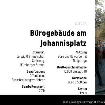
zurück
Bürogebäude am
Johannisplatz
Standort
Nutzung
Leipzig Grimmaischer
Büro und Gewerbe mit
Steinweg,
Tiefgarage
Nürnberger Straße
Bruttogeschossfläche
Beauftragung
10.000 qm zzgl. TG
Öffentliches
Nutzfläche
Ausschreibungsverfahren
Büro 8.500 qm
Bearbeitungszeit
Status
2019
1.Preis
Bauherr
OFB Projektentwicklung
Diese Website verwendet Cookie